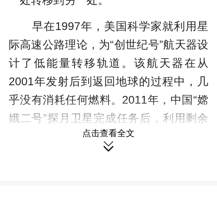
一处转移到另一处。
早在1997年，美国科学家就利用星
际高速公路理论，为“创世纪号”航天器设
计了低能量转移轨道。该航天器在从
2001年发射后到返回地球的过程中，几
乎没有消耗任何燃料。2011年，中国“嫦
娥二号”探月卫星完成任务后，利用剩余
点击查看全文
不多的燃料“搭乘”星际高速公路飞向日地

系统第二拉格朗日点，成为世界上第一
个从月球飞向日地系统第二拉格朗日点
的深空探测器。