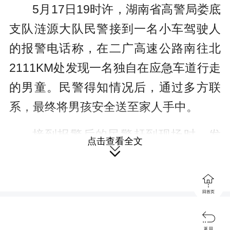
5月17日19时许，湖南省高警局娄底
支队涟源大队民警接到一名小车驾驶人
的报警电话称，在二广高速公路南往北
2111KM处发现一名独自在应急车道行走
的男童。民警得知情况后，通过多方联
系，最终将男孩安全送至家人手中。
接到报警后的民警赶到现场时，发
点击查看全文

现热心的驾驶人王某已经将男孩接到自
己的车上，因见其浑身被雨淋湿，还给

男孩披上了自己外套，并拿出食物给他
回首页
充饥。民警对驾驶人王某的热心行为表

返 回