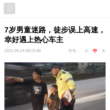
立即下载
7岁男童迷路，徒步误上高速，
幸好遇上热心车主
中
2021-05-24 09:15:48
字号：
小
大