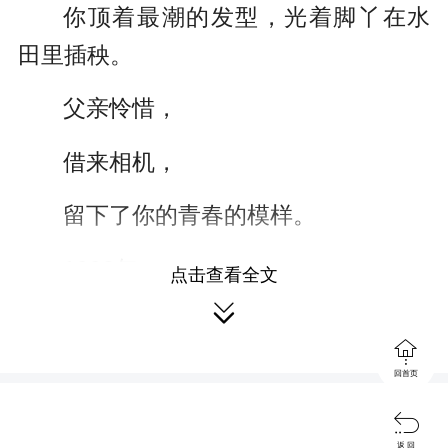
你顶着最潮的发型，光着脚丫在水
田里插秧。
父亲怜惜，
借来相机，
留下了你的青春的模样。
1998年，
点击查看全文

我求学归来，

发现你有了几缕白发。
回首页

我竟不确定你是否有过乌黑亮丽的
返 回